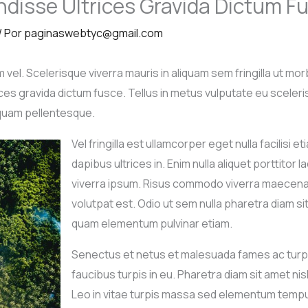
disse Ultrices Gravida Dictum F
/ Por
paginaswebtyc@gmail.com
 vel. Scelerisque viverra mauris in aliquam sem fringilla ut mor
ces gravida dictum fusce. Tellus in metus vulputate eu sceleri
quam pellentesque.
Vel fringilla est ullamcorper eget nulla facilisi 
dapibus ultrices in. Enim nulla aliquet porttitor 
viverra ipsum. Risus commodo viverra maecenas
volutpat est. Odio ut sem nulla pharetra diam si
quam elementum pulvinar etiam.
Senectus et netus et malesuada fames ac turpi
faucibus turpis in eu. Pharetra diam sit amet ni
Leo in vitae turpis massa sed elementum tempu