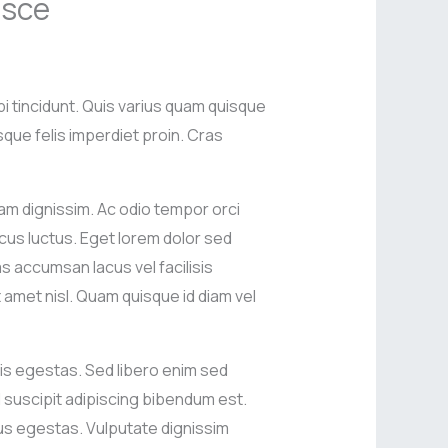
usce
bi tincidunt. Quis varius quam quisque
sque felis imperdiet proin. Cras
etiam dignissim. Ac odio tempor orci
lacus luctus. Eget lorem dolor sed
 accumsan lacus vel facilisis
t amet nisl. Quam quisque id diam vel
s egestas. Sed libero enim sed
sl suscipit adipiscing bibendum est.
s egestas. Vulputate dignissim